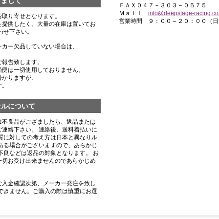
きまして
ＦＡＸ０４７－３０３－０５７５
Ｍａｉｌ
info@deepstage-racing.c
お取り寄せとなります。
営業時間 ９：００～２０：００（日
を提供したく、大量の在庫は置いてお
わせ下さい。
ーカー欠品していない場合は、
ご報告致します。
船便は一切使用しておりません。
掛かりますが、
す。
セルについて
は不良品がござましたら、返品または
連絡下さい。 連絡後、送料着払いに
質に対しての考え方は日本と異なりル
ある場合がございますので、あらかじ
不良などは返品の対象となります。 お
一切お受け出来ませんのであらかじめ
ご入金確認次第、メーカー発注を致し
できません。ご購入の際は慎重にお選