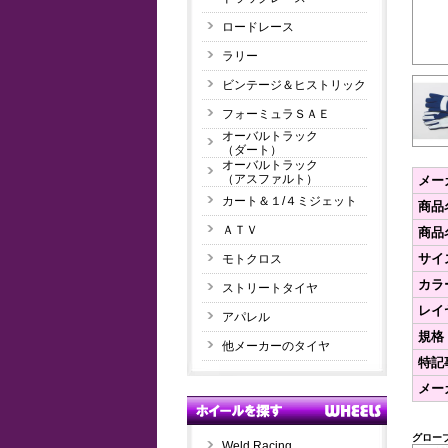
ロードレース
ラリー
ビンテージ＆ヒストリック
フォーミュラＳＡＥ
オーバルトラック
（ダート）
オーバルトラック
（アスファルト）
メー
カート＆１/４ミジェット
商品
ＡＴＶ
商品
サイ
モトクロス
カラ
ストリートタイヤ
レイ
アパレル
規格
他メーカーのタイヤ
特記
メー
グロー
Weld Racing