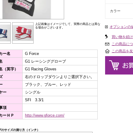
カラー
上記画像はイメージでして、実際の商品とは異な
オプションの
る場合がございます。
買い物を続け
この商品につ
この商品を友
カー名
G Force
名
G1 レーシンググローブ
名（英字）
G1 Racing Gloves
ズ
右のドロップダウンよりご選択下さい。
ー
ブラック、ブルー、レッド
ヤー
シングル
SFI 3.3/1
事項
カーＨＰ
http://www.gforce.com/
ブのサイズの測り方（インチ）