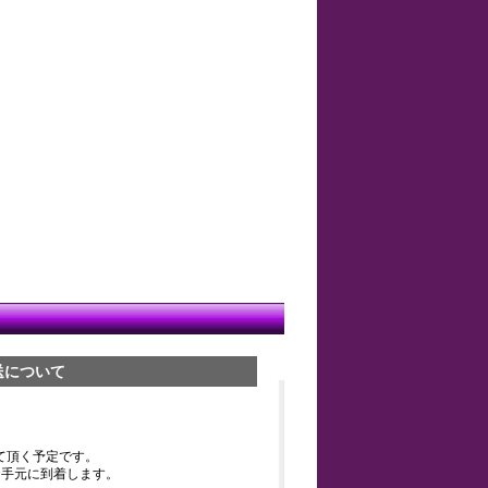
送について
て頂く予定です。
お手元に到着します。