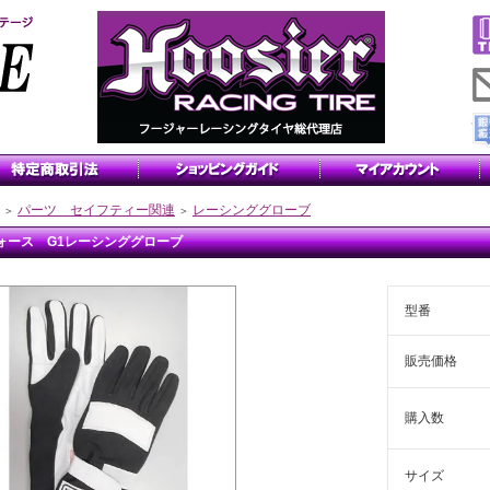
パーツ セイフティー関連
レーシンググローブ
＞
＞
ォース G1レーシンググローブ
型番
販売価格
購入数
サイズ