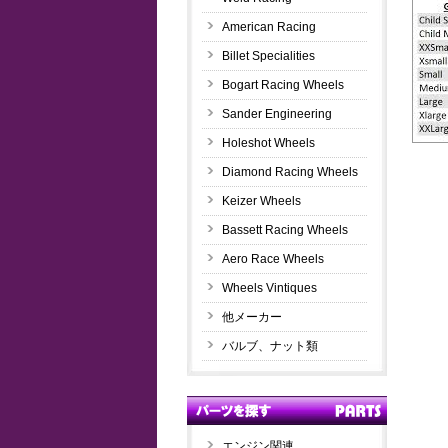
American Racing
Billet Specialities
Bogart Racing Wheels
Sander Engineering
Holeshot Wheels
Diamond Racing Wheels
Keizer Wheels
Bassett Racing Wheels
Aero Race Wheels
Wheels Vintiques
他メーカー
バルブ、ナット類
エンジン関連