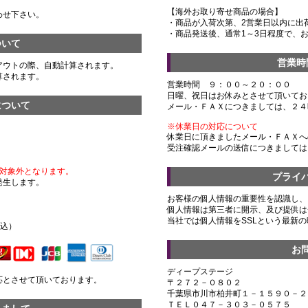
【海外お取り寄せ商品の場合】
わせ下さい。
・商品が入荷次第、2営業日以内に出
・商品発送後、通常1～3日程度で、
ついて
営業時
アウトの際、自動計算されます。
算されます。
営業時間 ９：００～２０：００
日曜、祝日はお休みとさせて頂いてお
について
メール・ＦＡＸにつきましては、２４
※休業日の対応について
休業日に頂きましたメール・ＦＡＸへ
受注確認メールの送信につきましては
対象外となります。
プライ
発生します。
お客様の個人情報の重要性を認識し、
個人情報は第三者に開示、及び提供は
）
当社では個人情報をSSLという最新
税込）
お
ディープステージ
応とさせて頂いております。
〒２７２－０８０２
千葉県市川市柏井町１－１５９０－２
ＴＥＬ０４７－３０３－０５７５