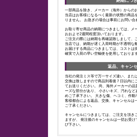
納期につ
一部商品を除き、メーカー（海外）からの
当店はお客様になるべく最新の状態の商品
りません。 お急ぎの場合は事前にお問い合
お取り寄せ商品の納期につきましては、メ
おおよそ2週間程度頂いております。
ご注文の際には納期を再確認致しまして、
当店では、納期が遅く入荷時期が不透明な
お届けする商品につきましては、コストは
確実で入荷の早い空輸便を使用しておりま
返品、キャン
当社の発注ミス等で万一サイズ違い、また
交換は致しますので商品到着後７日以内にご
てお送りください。 尚、海外メーカーの品
ーズな部分があり、 小さいキズ、汚れなど
めご了承下さい。 大きな傷、ヘコミ、作動
客様都合による返品、交換、キャンセルは
ご了承ください。
キャンセルにつきましては、ご注文を頂き
ますが、 発注後のキャンセルは一切お受け
び下さい。