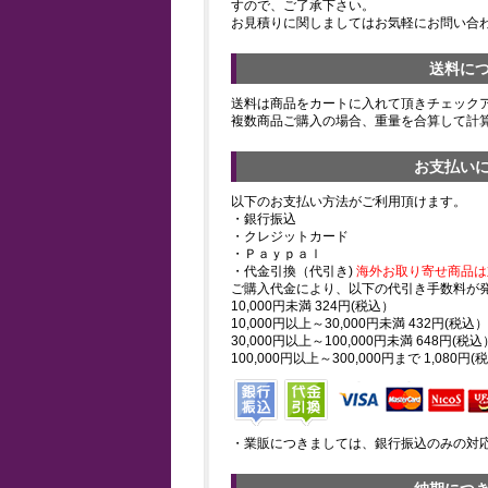
すので、ご了承下さい。
お見積りに関しましてはお気軽にお問い合
送料に
送料は商品をカートに入れて頂きチェック
複数商品ご購入の場合、重量を合算して計
お支払い
以下のお支払い方法がご利用頂けます。
・銀行振込
・クレジットカード
・Ｐａｙｐａｌ
・代金引換（代引き)
海外お取り寄せ商品は
ご購入代金により、以下の代引き手数料が
10,000円未満 324円(税込）
10,000円以上～30,000円未満 432円(税込）
30,000円以上～100,000円未満 648円(税込
100,000円以上～300,000円まで 1,080円(
・業販につきましては、銀行振込のみの対