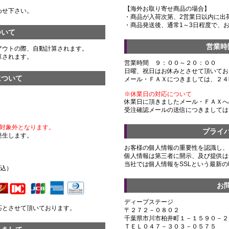
【海外お取り寄せ商品の場合】
わせ下さい。
・商品が入荷次第、2営業日以内に出
・商品発送後、通常1～3日程度で、
ついて
営業時
アウトの際、自動計算されます。
算されます。
営業時間 ９：００～２０：００
日曜、祝日はお休みとさせて頂いてお
について
メール・ＦＡＸにつきましては、２４
※休業日の対応について
休業日に頂きましたメール・ＦＡＸへ
受注確認メールの送信につきましては
対象外となります。
プライ
発生します。
お客様の個人情報の重要性を認識し、
個人情報は第三者に開示、及び提供は
）
当社では個人情報をSSLという最新
税込）
お
ディープステージ
応とさせて頂いております。
〒２７２－０８０２
千葉県市川市柏井町１－１５９０－２
ＴＥＬ０４７－３０３－０５７５