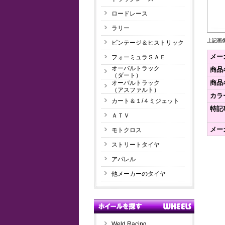
ロードレース
ラリー
上記画
ビンテージ＆ヒストリック
メー
フォーミュラＳＡＥ
オーバルトラック
商品
（ダート）
商品
オーバルトラック
（アスファルト）
カラ
カート＆１/４ミジェット
特記
ＡＴＶ
メー
モトクロス
ストリートタイヤ
アパレル
他メーカーのタイヤ
Weld Racing