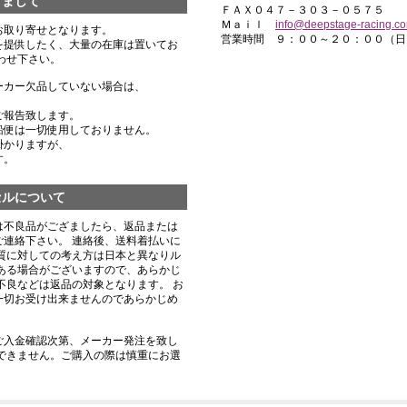
きまして
ＦＡＸ０４７－３０３－０５７５
Ｍａｉｌ
info@deepstage-racing.c
お取り寄せとなります。
営業時間 ９：００～２０：００（日
を提供したく、大量の在庫は置いてお
わせ下さい。
ーカー欠品していない場合は、
ご報告致します。
船便は一切使用しておりません。
掛かりますが、
す。
セルについて
は不良品がござましたら、返品または
連絡下さい。 連絡後、送料着払いに
質に対しての考え方は日本と異なりル
ある場合がございますので、あらかじ
不良などは返品の対象となります。 お
一切お受け出来ませんのであらかじめ
ご入金確認次第、メーカー発注を致し
できません。ご購入の際は慎重にお選