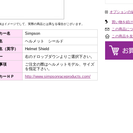
オプションの
買い物を続け
像はイメージでして、実際の商品とは異なる場合がございます。
この商品につ
カー名
Simpson
この商品を友
名
ヘルメット シールド
名（英字）
Helmet Shield
ー
右のドロップダウンよりご選択下さい。
事項
ご注文の際はヘルメットモデル、サイズ
を指定下さい。
カーＨＰ
http://www.simpsonraceproducts.com/