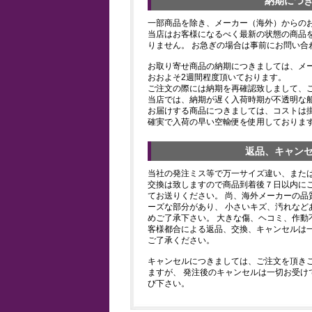
納期につ
一部商品を除き、メーカー（海外）からの
当店はお客様になるべく最新の状態の商品
りません。 お急ぎの場合は事前にお問い合
お取り寄せ商品の納期につきましては、メ
おおよそ2週間程度頂いております。
ご注文の際には納期を再確認致しまして、
当店では、納期が遅く入荷時期が不透明な
お届けする商品につきましては、コストは
確実で入荷の早い空輸便を使用しておりま
返品、キャン
当社の発注ミス等で万一サイズ違い、また
交換は致しますので商品到着後７日以内にご
てお送りください。 尚、海外メーカーの品
ーズな部分があり、 小さいキズ、汚れなど
めご了承下さい。 大きな傷、ヘコミ、作動
客様都合による返品、交換、キャンセルは
ご了承ください。
キャンセルにつきましては、ご注文を頂き
ますが、 発注後のキャンセルは一切お受け
び下さい。