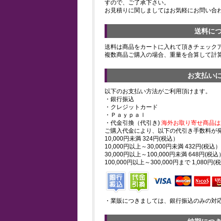
すので、ご了承下さい。
お見積りに関しましてはお気軽にお問い合
送料に
送料は商品をカートに入れて頂きチェック
複数商品ご購入の場合、重量を合算して計
お支払い
以下のお支払い方法がご利用頂けます。
・銀行振込
・クレジットカード
・Ｐａｙｐａｌ
・代金引換（代引き)
海外お取り寄せ商品は
ご購入代金により、以下の代引き手数料が
10,000円未満 324円(税込）
10,000円以上～30,000円未満 432円(税込）
30,000円以上～100,000円未満 648円(税込
100,000円以上～300,000円まで 1,080円(
・業販につきましては、銀行振込のみの対