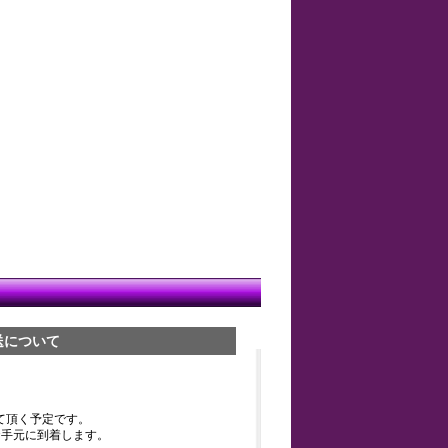
送について
て頂く予定です。
お手元に到着します。