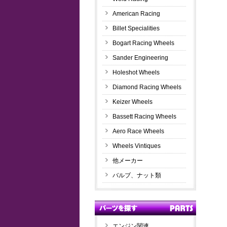
American Racing
Billet Specialities
Bogart Racing Wheels
Sander Engineering
Holeshot Wheels
Diamond Racing Wheels
Keizer Wheels
Bassett Racing Wheels
Aero Race Wheels
Wheels Vintiques
他メーカー
バルブ、ナット類
エンジン関連