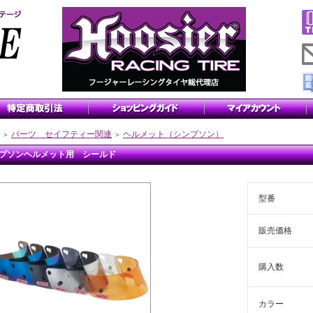
パーツ セイフティー関連
ヘルメット（シンプソン）
＞
＞
プソンヘルメット用 シールド
型番
販売価格
購入数
カラー