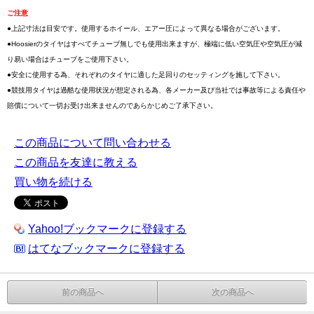
ご注意
●上記寸法は目安です。使用するホイール、エアー圧によって異なる場合がございます。
●Hoosierのタイヤはすべてチューブ無しでも使用出来ますが、極端に低い空気圧や空気圧が減
り易い場合はチューブをご使用下さい。
●安全に使用する為、それぞれのタイヤに適した足回りのセッティングを施して下さい。
●競技用タイヤは過酷な使用状況が想定される為、各メーカー及び当社では事故等による責任や
賠償について一切お受け出来ませんのであらかじめご了承下さい。
この商品について問い合わせる
この商品を友達に教える
買い物を続ける
Yahoo!ブックマークに登録する
はてなブックマークに登録する
前の商品へ
次の商品へ