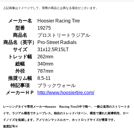
上記画像はイメージでして、実際の商品とは異なる場合がございます。
メーカー名
Hoosier Racing Tire
型番
19275
商品名
プロストリートラジアル
商品名（英字）
Pro-Street Radials
サイズ
31x12.5R15LT
トレッド幅
262mm
総幅
340mm
外径
787mm
推奨リム幅
8.5-11
特記事項
ブラックウォール
メーカーＨＰ
http://www.hoosiertire.com/
レーシングタイヤ専用メーカーHoosier Racing Tireの中で唯一、一般公道用のストリートタ
イヤ。ラジアル構造でチューブレス。独自のトレッドパターン、構造で優れた耐摩耗性、ロー
ドノイズを低減します。アメリカンマッスルカー、ホットロッドサイズが豊富です。
速度記号Ｈ