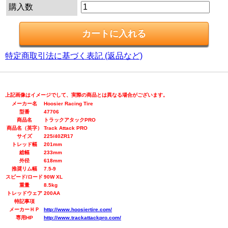
購入数
特定商取引法に基づく表記 (返品など)
上記画像はイメージでして、実際の商品とは異なる場合がございます。
メーカー名
Hoosier Racing Tire
型番
47706
商品名
トラックアタックPRO
商品名（英字）
Track Attack PRO
サイズ
225/40ZR17
トレッド幅
201mm
総幅
233mm
外径
618mm
推奨リム幅
7.5-9
スピード/ロード
90W XL
重量
8.5kg
トレッドウェア
200AA
特記事項
メーカーＨＰ
http://www.hoosiertire.com/
専用HP
http://www.trackattackpro.com/