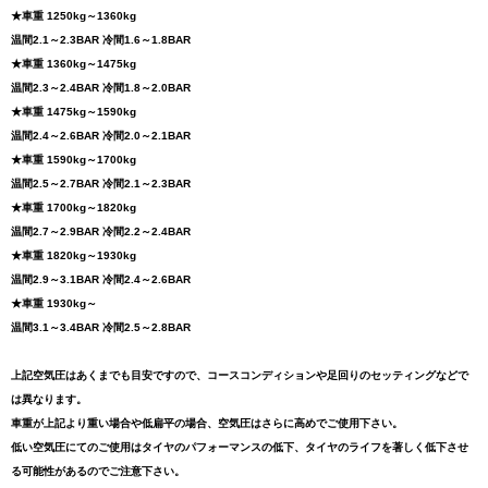
★車重 1250kg～1360kg
温間2.1～2.3BAR 冷間1.6～1.8BAR
★車重 1360kg～1475kg
温間2.3～2.4BAR 冷間1.8～2.0BAR
★車重 1475kg～1590kg
温間2.4～2.6BAR 冷間2.0～2.1BAR
★車重 1590kg～1700kg
温間2.5～2.7BAR 冷間2.1～2.3BAR
★車重 1700kg～1820kg
温間2.7～2.9BAR 冷間2.2～2.4BAR
★車重 1820kg～1930kg
温間2.9～3.1BAR 冷間2.4～2.6BAR
★車重 1930kg～
温間3.1～3.4BAR 冷間2.5～2.8BAR
上記空気圧はあくまでも目安ですので、コースコンディションや足回りのセッティングなどで
は異なります。
車重が上記より重い場合や低扁平の場合、空気圧はさらに高めでご使用下さい。
低い空気圧にてのご使用はタイヤのパフォーマンスの低下、タイヤのライフを著しく低下させ
る可能性があるのでご注意下さい。