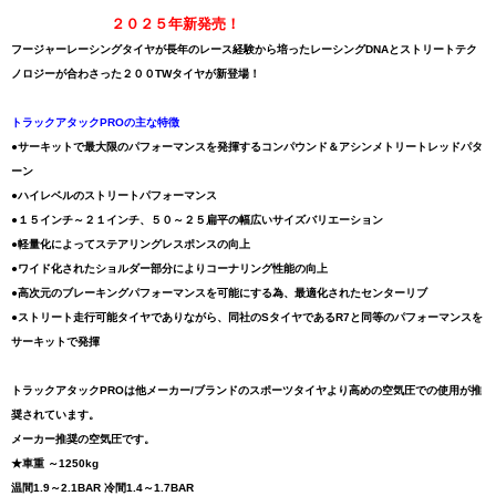
２０２５年新発売！
フージャーレーシングタイヤが長年のレース経験から培ったレーシングDNAとストリートテク
ノロジーが合わさった２００TWタイヤが新登場！
トラックアタックPROの主な特徴
●サーキットで最大限のパフォーマンスを発揮するコンパウンド＆アシンメトリートレッドパタ
ーン
●ハイレベルのストリートパフォーマンス
●１５インチ～２１インチ、５０～２５扁平の幅広いサイズバリエーション
●軽量化によってステアリングレスポンスの向上
●ワイド化されたショルダー部分によりコーナリング性能の向上
●高次元のブレーキングパフォーマンスを可能にする為、最適化されたセンターリブ
●ストリート走行可能タイヤでありながら、同社のSタイヤであるR7と同等のパフォーマンスを
サーキットで発揮
トラックアタックPROは他メーカー/ブランドのスポーツタイヤより高めの空気圧での使用が推
奨されています。
メーカー推奨の空気圧です。
★車重 ～1250kg
温間1.9～2.1BAR 冷間1.4～1.7BAR