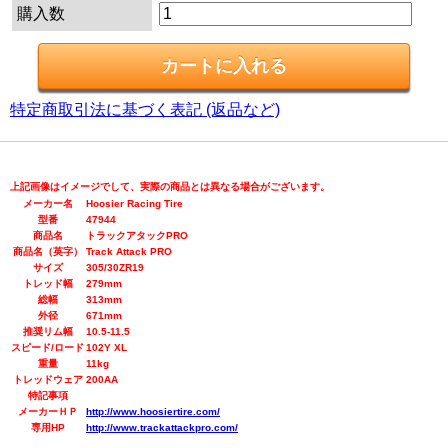
購入数
特定商取引法に基づく表記 (返品など)
上記画像はイメージでして、実際の商品とは異なる場合がございます。
メーカー名
Hoosier Racing Tire
型番
47944
商品名
トラックアタックPRO
商品名（英字）
Track Attack PRO
サイズ
305/30ZR19
トレッド幅
279mm
総幅
313mm
外径
671mm
推奨リム幅
10.5-11.5
スピード/ロード
102Y XL
重量
11kg
トレッドウェア
200AA
特記事項
メーカーＨＰ
http://www.hoosiertire.com/
専用HP
http://www.trackattackpro.com/