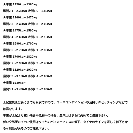
★車重 1250kg～1360kg
温間2.1～2.3BAR 冷間1.6～1.8BAR
★車重 1360kg～1475kg
温間2.3～2.4BAR 冷間1.8～2.0BAR
★車重 1475kg～1590kg
温間2.4～2.6BAR 冷間2.0～2.1BAR
★車重 1590kg～1700kg
温間2.5～2.7BAR 冷間2.1～2.3BAR
★車重 1700kg～1820kg
温間2.7～2.9BAR 冷間2.2～2.4BAR
★車重 1820kg～1930kg
温間2.9～3.1BAR 冷間2.4～2.6BAR
★車重 1930kg～
温間3.1～3.4BAR 冷間2.5～2.8BAR
上記空気圧はあくまでも目安ですので、コースコンディションや足回りのセッティングなどで
は異なります。
車重が上記より重い場合や低扁平の場合、空気圧はさらに高めでご使用下さい。
低い空気圧にてのご使用はタイヤのパフォーマンスの低下、タイヤのライフを著しく低下させ
る可能性があるのでご注意下さい。