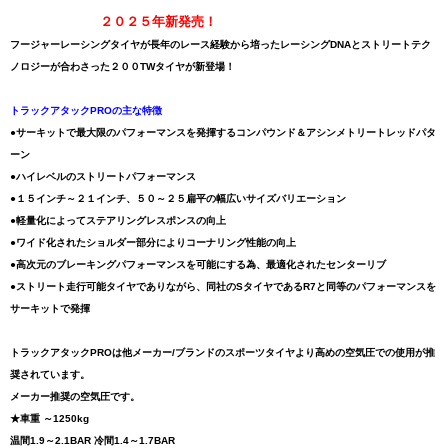
２０２５年新発売！
フージャーレーシングタイヤが長年のレース経験から培ったレーシングDNAとストリートテク
ノロジーが合わさった２００TWタイヤが新登場！
トラックアタックPROの主な特徴
●サーキットで最大限のパフォーマンスを発揮するコンパウンド＆アシンメトリートレッドパタ
ーン
●ハイレベルのストリートパフォーマンス
●１５インチ～２１インチ、５０～２５扁平の幅広いサイズバリエーション
●軽量化によってステアリングレスポンスの向上
●ワイド化されたショルダー部分によりコーナリング性能の向上
●高次元のブレーキングパフォーマンスを可能にする為、最適化されたセンターリブ
●ストリート走行可能タイヤでありながら、同社のSタイヤであるR7と同等のパフォーマンスを
サーキットで発揮
トラックアタックPROは他メーカー/ブランドのスポーツタイヤより高めの空気圧での使用が推
奨されています。
メーカー推奨の空気圧です。
★車重 ～1250kg
温間1.9～2.1BAR 冷間1.4～1.7BAR