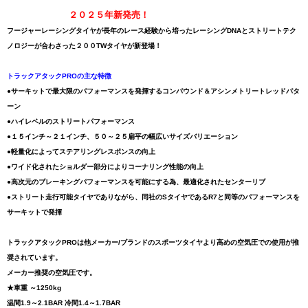
２０２５年新発売！
フージャーレーシングタイヤが長年のレース経験から培ったレーシングDNAとストリートテク
ノロジーが合わさった２００TWタイヤが新登場！
トラックアタックPROの主な特徴
●サーキットで最大限のパフォーマンスを発揮するコンパウンド＆アシンメトリートレッドパタ
ーン
●ハイレベルのストリートパフォーマンス
●１５インチ～２１インチ、５０～２５扁平の幅広いサイズバリエーション
●軽量化によってステアリングレスポンスの向上
●ワイド化されたショルダー部分によりコーナリング性能の向上
●高次元のブレーキングパフォーマンスを可能にする為、最適化されたセンターリブ
●ストリート走行可能タイヤでありながら、同社のSタイヤであるR7と同等のパフォーマンスを
サーキットで発揮
トラックアタックPROは他メーカー/ブランドのスポーツタイヤより高めの空気圧での使用が推
奨されています。
メーカー推奨の空気圧です。
★車重 ～1250kg
温間1.9～2.1BAR 冷間1.4～1.7BAR