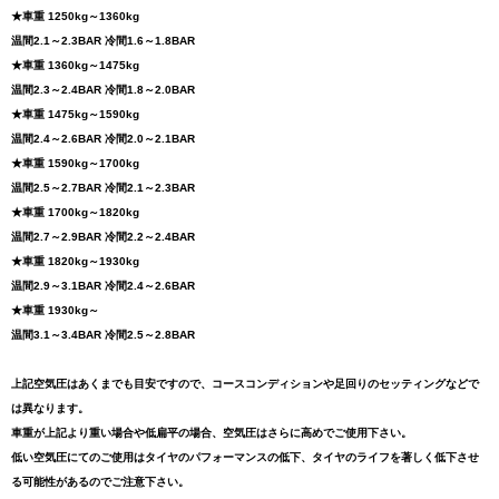
★車重 1250kg～1360kg
温間2.1～2.3BAR 冷間1.6～1.8BAR
★車重 1360kg～1475kg
温間2.3～2.4BAR 冷間1.8～2.0BAR
★車重 1475kg～1590kg
温間2.4～2.6BAR 冷間2.0～2.1BAR
★車重 1590kg～1700kg
温間2.5～2.7BAR 冷間2.1～2.3BAR
★車重 1700kg～1820kg
温間2.7～2.9BAR 冷間2.2～2.4BAR
★車重 1820kg～1930kg
温間2.9～3.1BAR 冷間2.4～2.6BAR
★車重 1930kg～
温間3.1～3.4BAR 冷間2.5～2.8BAR
上記空気圧はあくまでも目安ですので、コースコンディションや足回りのセッティングなどで
は異なります。
車重が上記より重い場合や低扁平の場合、空気圧はさらに高めでご使用下さい。
低い空気圧にてのご使用はタイヤのパフォーマンスの低下、タイヤのライフを著しく低下させ
る可能性があるのでご注意下さい。