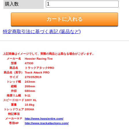
購入数
特定商取引法に基づく表記 (返品など)
上記画像はイメージでして、実際の商品とは異なる場合がございます。
メーカー名
Hoosier Racing Tire
型番
47930
商品名
トラックアタックPRO
商品名（英字）
Track Attack PRO
サイズ
275/35ZR19
トレッド幅
243mm
総幅
268mm
外径
680mm
推奨リム幅
9-11
スピード/ロード
100Y XL
重量
10.8kg
トレッドウェア
200AA
特記事項
メーカーＨＰ
http://www.hoosiertire.com/
専用HP
http://www.trackattackpro.com/