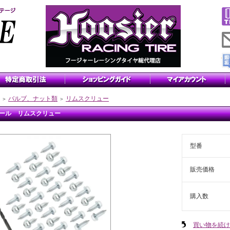
バルブ、ナット類
リムスクリュー
＞
＞
ール リムスクリュー
型番
販売価格
購入数
買い物を続け