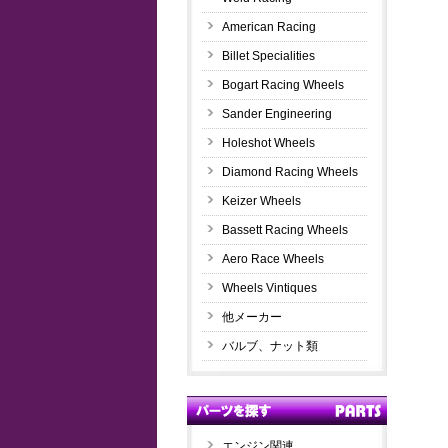
American Racing
Billet Specialities
Bogart Racing Wheels
Sander Engineering
Holeshot Wheels
Diamond Racing Wheels
Keizer Wheels
Bassett Racing Wheels
Aero Race Wheels
Wheels Vintiques
他メーカー
バルブ、ナット類
エンジン関連