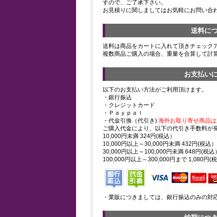
すので、ご了承下さい。
お見積りに関しましてはお気軽にお問い合
送料に
送料は商品をカートに入れて頂きチェック
複数商品ご購入の場合、重量を合算して計
お支払い
以下のお支払い方法がご利用頂けます。
・銀行振込
・クレジットカード
・Ｐａｙｐａｌ
・代金引換（代引き)
海外お取り寄せ商品は
ご購入代金により、以下の代引き手数料が
10,000円未満 324円(税込）
10,000円以上～30,000円未満 432円(税込）
30,000円以上～100,000円未満 648円(税込
100,000円以上～300,000円まで 1,080円(
・業販につきましては、銀行振込のみの対