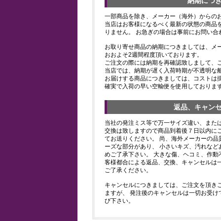
納期につ
一部商品を除き、メーカー（海外）からの
当店はお客様になるべく最新の状態の商品
りません。 お急ぎの場合は事前にお問い合
お取り寄せ商品の納期につきましては、メ
おおよそ2週間程度頂いております。
ご注文の際には納期を再確認致しまして、
当店では、納期が遅く入荷時期が不透明な
お届けする商品につきましては、コストは
確実で入荷の早い空輸便を使用しておりま
返品、キャン
当社の発注ミス等で万一サイズ違い、また
交換は致しますので商品到着後７日以内にご
てお送りください。 尚、海外メーカーの品
ーズな部分があり、 小さいキズ、汚れなど
めご了承下さい。 大きな傷、ヘコミ、作動
客様都合による返品、交換、キャンセルは
ご了承ください。
キャンセルにつきましては、ご注文を頂き
ますが、 発注後のキャンセルは一切お受け
び下さい。