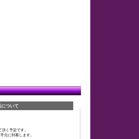
送について
て頂く予定です。
お手元に到着します。