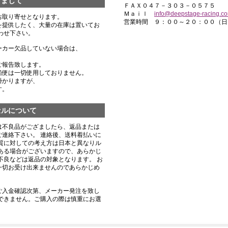
きまして
ＦＡＸ０４７－３０３－０５７５
Ｍａｉｌ
info@deepstage-racing.c
お取り寄せとなります。
営業時間 ９：００～２０：００（日
を提供したく、大量の在庫は置いてお
わせ下さい。
ーカー欠品していない場合は、
ご報告致します。
船便は一切使用しておりません。
掛かりますが、
す。
セルについて
は不良品がござましたら、返品または
連絡下さい。 連絡後、送料着払いに
質に対しての考え方は日本と異なりル
ある場合がございますので、あらかじ
不良などは返品の対象となります。 お
一切お受け出来ませんのであらかじめ
ご入金確認次第、メーカー発注を致し
できません。ご購入の際は慎重にお選