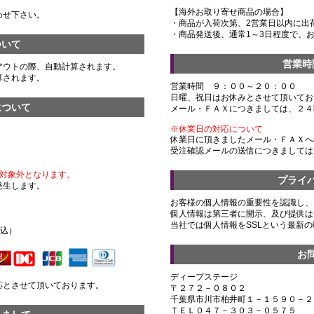
【海外お取り寄せ商品の場合】
わせ下さい。
・商品が入荷次第、2営業日以内に出
・商品発送後、通常1～3日程度で、
ついて
営業時
アウトの際、自動計算されます。
算されます。
営業時間 ９：００～２０：００
日曜、祝日はお休みとさせて頂いてお
について
メール・ＦＡＸにつきましては、２４
※休業日の対応について
休業日に頂きましたメール・ＦＡＸへ
受注確認メールの送信につきましては
対象外となります。
プライ
発生します。
お客様の個人情報の重要性を認識し、
個人情報は第三者に開示、及び提供は
）
当社では個人情報をSSLという最新
税込）
お
ディープステージ
応とさせて頂いております。
〒２７２－０８０２
千葉県市川市柏井町１－１５９０－２
ＴＥＬ０４７－３０３－０５７５