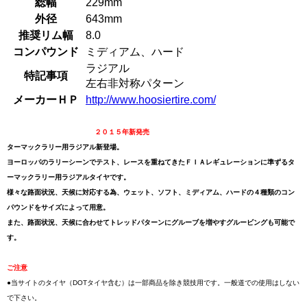
総幅
229mm
外径
643mm
推奨リム幅
8.0
コンパウンド
ミディアム、ハード
ラジアル
特記事項
左右非対称パターン
メーカーＨＰ
http://www.hoosiertire.com/
２０１５年新発売
ターマックラリー用ラジアル新登場。
ヨーロッパのラリーシーンでテスト、レースを重ねてきたＦＩＡレギュレーションに準ずるタ
ーマックラリー用ラジアルタイヤです。
様々な路面状況、天候に対応する為、ウェット、ソフト、ミディアム、ハードの４種類のコン
パウンドをサイズによって用意。
また、路面状況、天候に合わせてトレッドパターンにグルーブを増やすグルービングも可能で
す。
ご注意
●当サイトのタイヤ（DOTタイヤ含む）は一部商品を除き競技用です。一般道での使用はしない
で下さい。