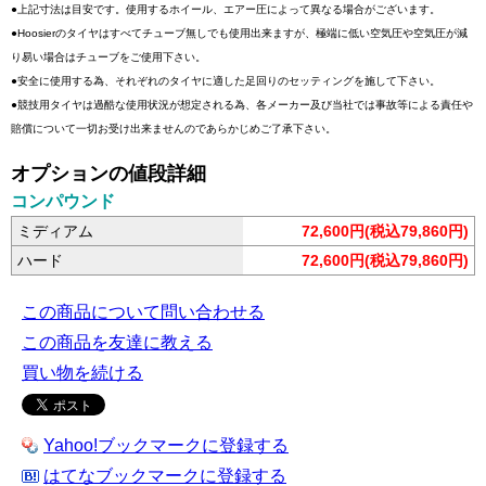
●上記寸法は目安です。使用するホイール、エアー圧によって異なる場合がございます。
●Hoosierのタイヤはすべてチューブ無しでも使用出来ますが、極端に低い空気圧や空気圧が減
り易い場合はチューブをご使用下さい。
●安全に使用する為、それぞれのタイヤに適した足回りのセッティングを施して下さい。
●競技用タイヤは過酷な使用状況が想定される為、各メーカー及び当社では事故等による責任や
賠償について一切お受け出来ませんのであらかじめご了承下さい。
オプションの値段詳細
コンパウンド
ミディアム
72,600円(税込79,860円)
ハード
72,600円(税込79,860円)
この商品について問い合わせる
この商品を友達に教える
買い物を続ける
Yahoo!ブックマークに登録する
はてなブックマークに登録する