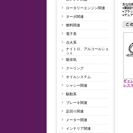
主な仕
ロータリーエンジン関連
●新設
●ブラ
●デュ
ターボ関連
燃料関連
電子系
点火系
ナイトロ、アルコールショ
ット
吸排気
クーリング
オイルシステム
ギャ
レス
シャシー関連
駆動系
ブレーキ関連
足回り関連
メーター関連
インテリア関連