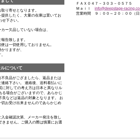
きまして
ＦＡＸ０４７－３０３－０５７５
Ｍａｉｌ
info@deepstage-racing.c
お取り寄せとなります。
営業時間 ９：００～２０：００（日
を提供したく、大量の在庫は置いてお
わせ下さい。
ーカー欠品していない場合は、
ご報告致します。
船便は一切使用しておりません。
掛かりますが、
す。
セルについて
は不良品がござましたら、返品または
連絡下さい。 連絡後、送料着払いに
質に対しての考え方は日本と異なりル
ある場合がございますので、あらかじ
不良などは返品の対象となります。 お
一切お受け出来ませんのであらかじめ
ご入金確認次第、メーカー発注を致し
できません。ご購入の際は慎重にお選