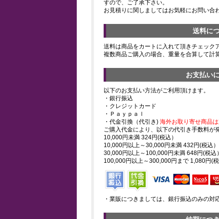
すので、ご了承下さい。
お見積りに関しましてはお気軽にお問い合
送料に
送料は商品をカートに入れて頂きチェック
複数商品ご購入の場合、重量を合算して計
お支払い
以下のお支払い方法がご利用頂けます。
・銀行振込
・クレジットカード
・Ｐａｙｐａｌ
・代金引換（代引き)
海外お取り寄せ商品は
ご購入代金により、以下の代引き手数料が
10,000円未満 324円(税込）
10,000円以上～30,000円未満 432円(税込）
30,000円以上～100,000円未満 648円(税込
100,000円以上～300,000円まで 1,080円(
・業販につきましては、銀行振込のみの対