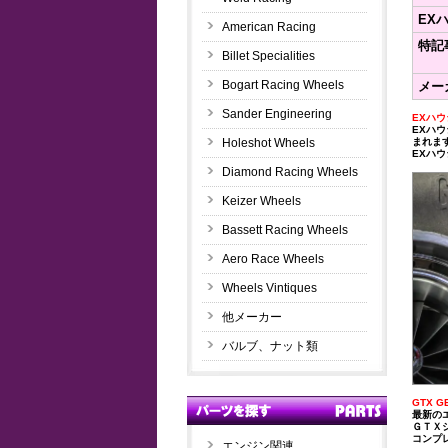
EX
American Racing
特記
Billet Specialities
Bogart Racing Wheels
メー
Sander Engineering
EXハ
EXハ
Holeshot Wheels
まれま
EXハ
Diamond Racing Wheels
Keizer Wheels
Bassett Racing Wheels
Aero Race Wheels
Wheels Vintiques
他メーカー
バルブ、ナット類
GTX
最新の
ＧＴＸ
コンプ
エンジン関連