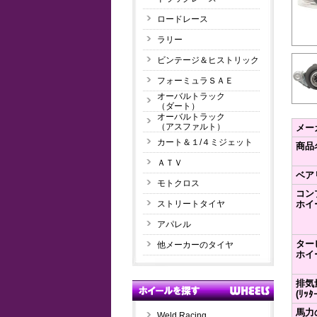
ロードレース
ラリー
ビンテージ＆ヒストリック
フォーミュラＳＡＥ
オーバルトラック
（ダート）
オーバルトラック
（アスファルト）
メー
カート＆１/４ミジェット
商品
ＡＴＶ
ベア
モトクロス
コン
ストリートタイヤ
ホイ
アパレル
ター
他メーカーのタイヤ
ホイ
排気
(ﾘｯﾀ
馬力
Weld Racing