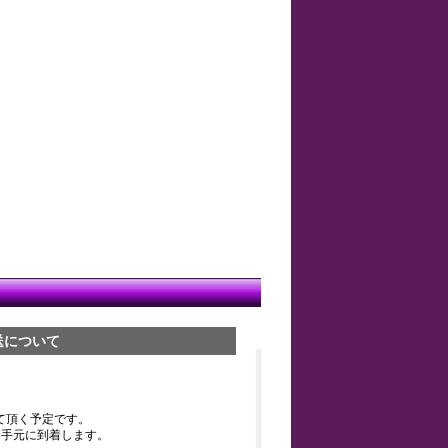
送について
て頂く予定です。
お手元に到着します。