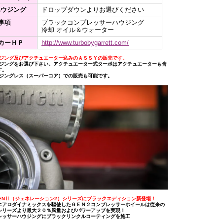
ハウジング
ドロップダウンよりお選びください
事項
ブラックコンプレッサーハウジング
冷却 オイル＆ウォーター
カーＨＰ
http://www.turbobygarrett.com/
ウジング及びアクチュエーター込みのＡＳＳＹの販売です。
ウジングをお選び下さい。アクチュエーター式ターボはアクチュエーターも含
す。
ウジングレス（スーパーコア）での販売も可能です。
 GENⅡ（ジェネレーション2）シリーズにブラックエディション新登場！
エアロダイナミックスを駆使したＧＥＮ２コンプレッサーホイールは従来の
シリーズより最大２０％風量およびパワーアップを実現！
レッサーハウジングにブラックリンクルコーティングを施工