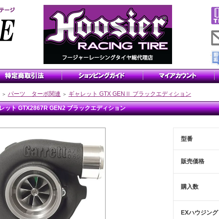
パーツ ターボ関連
ギャレット GTX GENⅡ ブラックエディション
＞
＞
レット GTX2867R GEN2 ブラックエディション
型番
販売価格
購入数
EXハウジング