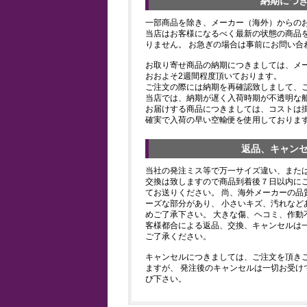
納期につ
一部商品を除き、メーカー（海外）からの
当店はお客様になるべく最新の状態の商品
りません。 お急ぎの場合は事前にお問い合
お取り寄せ商品の納期につきましては、メ
おおよそ2週間程度頂いております。
ご注文の際には納期を再確認致しまして、
当店では、納期が遅く入荷時期が不透明な
お届けする商品につきましては、コストは
確実で入荷の早い空輸便を使用しておりま
返品、キャン
当社の発注ミス等で万一サイズ違い、また
交換は致しますので商品到着後７日以内にご
てお送りください。 尚、海外メーカーの品
ーズな部分があり、 小さいキズ、汚れなど
めご了承下さい。 大きな傷、ヘコミ、作動
客様都合による返品、交換、キャンセルは
ご了承ください。
キャンセルにつきましては、ご注文を頂き
ますが、 発注後のキャンセルは一切お受け
び下さい。