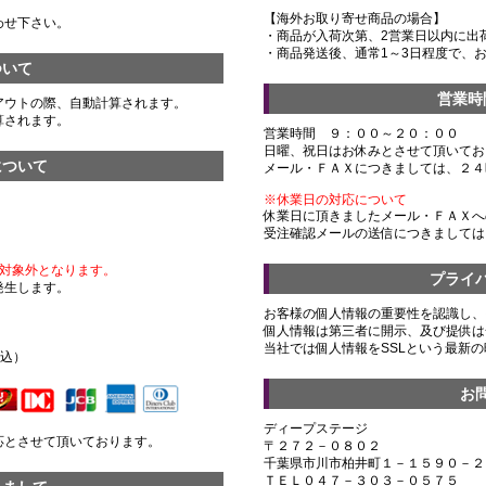
【海外お取り寄せ商品の場合】
わせ下さい。
・商品が入荷次第、2営業日以内に出
・商品発送後、通常1～3日程度で、
ついて
営業時
アウトの際、自動計算されます。
算されます。
営業時間 ９：００～２０：００
日曜、祝日はお休みとさせて頂いてお
について
メール・ＦＡＸにつきましては、２４
※休業日の対応について
休業日に頂きましたメール・ＦＡＸへ
受注確認メールの送信につきましては
対象外となります。
プライ
発生します。
お客様の個人情報の重要性を認識し、
個人情報は第三者に開示、及び提供は
）
当社では個人情報をSSLという最新
税込）
お
ディープステージ
応とさせて頂いております。
〒２７２－０８０２
千葉県市川市柏井町１－１５９０－２
ＴＥＬ０４７－３０３－０５７５