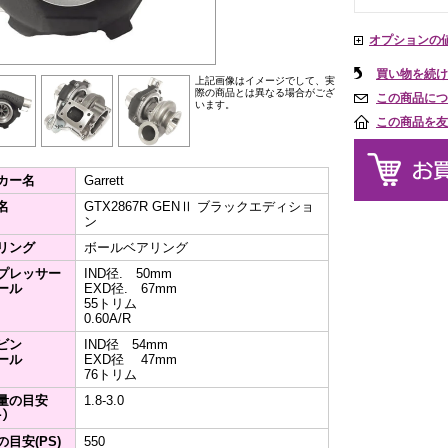
オプションの
買い物を続け
上記画像はイメージでして、実
際の商品とは異なる場合がござ
この商品につ
います。
この商品を友
カー名
Garrett
名
GTX2867R GENⅡ ブラックエディショ
ン
リング
ボールベアリング
プレッサー
IND径. 50mm
ール
EXD径. 67mm
55トリム
0.60A/R
ビン
IND径 54mm
ール
EXD径 47mm
76トリム
量の目安
1.8-3.0
ｰ）
の目安(PS)
550