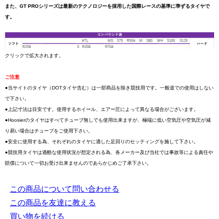
また、GT PROシリーズは最新のテクノロジーを採用した国際レースの基準に準ずるタイヤで
す。
クリックで拡大されます。
ご注意
●当サイトのタイヤ（DOTタイヤ含む）は一部商品を除き競技用です。一般道での使用はしない
で下さい。
●上記寸法は目安です。使用するホイール、エアー圧によって異なる場合がございます。
●Hoosierのタイヤはすべてチューブ無しでも使用出来ますが、極端に低い空気圧や空気圧が減
り易い場合はチューブをご使用下さい。
●安全に使用する為、それぞれのタイヤに適した足回りのセッティングを施して下さい。
●競技用タイヤは過酷な使用状況が想定される為、各メーカー及び当社では事故等による責任や
賠償について一切お受け出来ませんのであらかじめご了承下さい。
この商品について問い合わせる
この商品を友達に教える
買い物を続ける