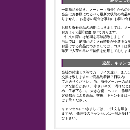
納期につ
一部商品を除き、メーカー（海外）からの
当店はお客様になるべく最新の状態の商品
りません。 お急ぎの場合は事前にお問い合
お取り寄せ商品の納期につきましては、メ
おおよそ2週間程度頂いております。
ご注文の際には納期を再確認致しまして、
当店では、納期が遅く入荷時期が不透明な
お届けする商品につきましては、コストは
確実で入荷の早い空輸便を使用しておりま
返品、キャン
当社の発注ミス等で万一サイズ違い、また
交換は致しますので商品到着後７日以内にご
てお送りください。 尚、海外メーカーの品
ーズな部分があり、 小さいキズ、汚れなど
めご了承下さい。 大きな傷、ヘコミ、作動
客様都合による返品、交換、キャンセルは
ご了承ください。
キャンセルにつきましては、ご注文を頂き
ますが、 発注後のキャンセルは一切お受け
び下さい。