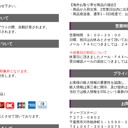
【海外お取り寄せ商品の場合】
わせ下さい。
・商品が入荷次第、2営業日以内に出
・商品発送後、通常1～3日程度で、
ついて
営業時
アウトの際、自動計算されます。
算されます。
営業時間 ９：００～２０：００
日曜、祝日はお休みとさせて頂いてお
について
メール・ＦＡＸにつきましては、２４
※休業日の対応について
休業日に頂きましたメール・ＦＡＸへ
受注確認メールの送信につきましては
対象外となります。
プライ
発生します。
お客様の個人情報の重要性を認識し、
個人情報は第三者に開示、及び提供は
）
当社では個人情報をSSLという最新
税込）
お
ディープステージ
応とさせて頂いております。
〒２７２－０８０２
千葉県市川市柏井町１－１５９０－２
ＴＥＬ０４７－３０３－０５７５