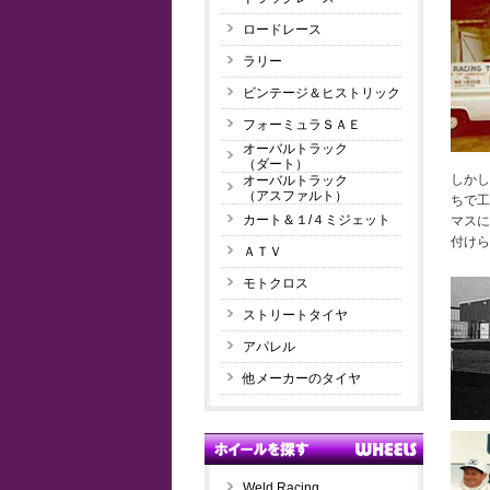
ロードレース
ラリー
ビンテージ＆ヒストリック
フォーミュラＳＡＥ
オーバルトラック
（ダート）
しかし
オーバルトラック
（アスファルト）
ちで工
カート＆１/４ミジェット
マスに
付けら
ＡＴＶ
モトクロス
ストリートタイヤ
アパレル
他メーカーのタイヤ
Weld Racing