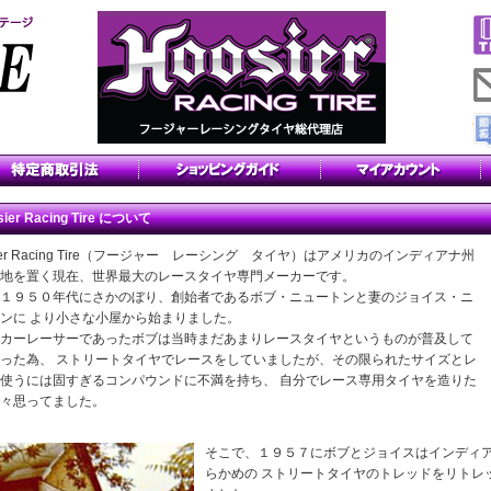
sier Racing Tire について
sier Racing Tire（フージャー レーシング タイヤ）はアメリカのインディアナ州
地を置く現在、世界最大のレースタイヤ専門メーカーです。
１９５０年代にさかのぼり、創始者であるボブ・ニュートンと妻のジョイス・ニ
ンに より小さな小屋から始まりました。
カーレーサーであったボブは当時まだあまりレースタイヤというものが普及して
った為、 ストリートタイヤでレースをしていましたが、その限られたサイズとレ
使うには固すぎるコンパウンドに不満を持ち、 自分でレース専用タイヤを造りた
々思ってました。
そこで、１９５７にボブとジョイスはインディ
らかめの ストリートタイヤのトレッドをリトレ