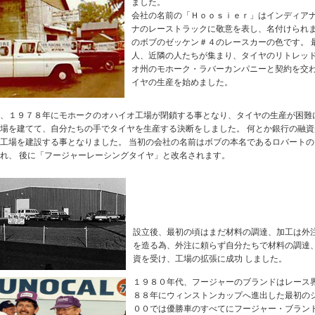
ました。
会社の名前の「Ｈｏｏｓｉｅｒ」はインディアナ
ナのレーストラックに敬意を表し、名付けられま
のボブのゼッケン＃４のレースカーの色です。 
人、近隣の人たちが集まり、タイヤのリトレッド
オ州のモホーク・ラバーカンパニーと契約を交わ
イヤの生産を始めました。
、１９７８年にモホークのオハイオ工場が閉鎖する事となり、タイヤの生産が困難
場を建てて、自分たちの手でタイヤを生産する決断をしました。 何とか銀行の融
工場を建設する事となりました。 当初の会社の名前はボブの本名であるロバート
れ、 後に「フージャーレーシングタイヤ」と改名されます。
設立後、最初の頃はまだ材料の調達、加工は外
を造る為、外注に頼らず自分たちで材料の調達
資を受け、工場の拡張に成功 しました。
１９８０年代、フージャーのブランドはレース
８８年にウィンストンカップへ進出した最初の
００では優勝車のすべてにフージャー・ブラン