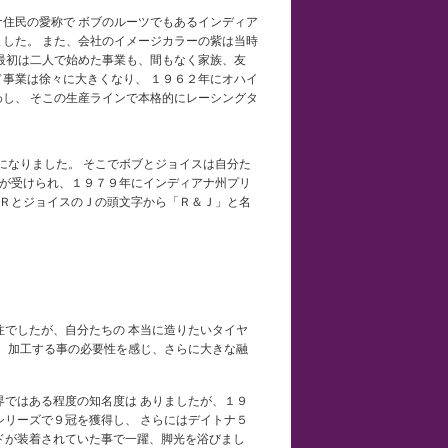
住民の愛称で ボブのルーツでもあるインディア
した。 また、会社のイメージカラーの紫は当時
最初は二人で始めた事業も、間もなく家族、友
事業は徐々に大きくなり、 １９６２年にオハイ
し、 そこの生産ラインで本格的にレーシングタ
になりました。 そこでボブとジョイスは自分た
資が受けられ、１９７９年にインディアナ州プリ
のＲとジョイスのＪの頭文字から「Ｒ＆Ｊ」と名
注でしたが、自分たちの 本当に造りたいタイヤ
、 加工する事の必要性を感じ、さらに大きな融
界ではある程度の知名度は ありましたが、１９
シリーズで９冠を獲得し、 さらにはデイトナ５
ドが装着されていた事で一躍、脚光を浴びまし