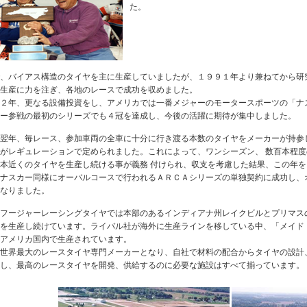
た。
、バイアス構造のタイヤを主に生産していましたが、１９９１年より兼ねてから研
生産に力を注ぎ、各地のレースで成功を収めました。
２年、更なる設備投資をし、アメリカでは一番メジャーのモータースポーツの「ナ
ー参戦の最初のシリーズでも４冠を達成し、今後の活躍に期待が集中しました。
翌年、毎レース、参加車両の全車に十分に行き渡る本数のタイヤをメーカーが持参
がレギュレーションで定められました。これによって、ワンシーズン、 数百本程
本近くのタイヤを生産し続ける事が義務 付けられ、収支を考慮した結果、この年
ナスカー同様にオーバルコースで行われるＡＲＣＡシリーズの単独契約に成功し、
なりました。
フージャーレーシングタイヤでは本部のあるインディアナ州レイクビルとプリマス
を生産し続けています。ライバル社が海外に生産ラインを移している中、「メイド
アメリカ国内で生産されています。
世界最大のレースタイヤ専門メーカーとなり、自社で材料の配合からタイヤの設計
し、最高のレースタイヤを開発、供給するのに必要な施設はすべて揃っています。