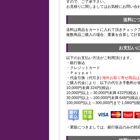
すので、ご了承下さい。
お見積りに関しましてはお気軽にお問い合
送料に
送料は商品をカートに入れて頂きチェック
複数商品ご購入の場合、重量を合算して計
お支払い
以下のお支払い方法がご利用頂けます。
・銀行振込
・クレジットカード
・Ｐａｙｐａｌ
・代金引換（代引き)
海外お取り寄せ商品は
ご購入代金により、以下の代引き手数料が
10,000円未満 324円(税込）
10,000円以上～30,000円未満 432円(税込）
30,000円以上～100,000円未満 648円(税込
100,000円以上～300,000円まで 1,080円(
・業販につきましては、銀行振込のみの対