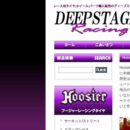
Hoo
Hoo
に本拠
歴史は
ュート
地元の
いなか
ースで
いと常
サーキット/ストリート
ドラッグレース