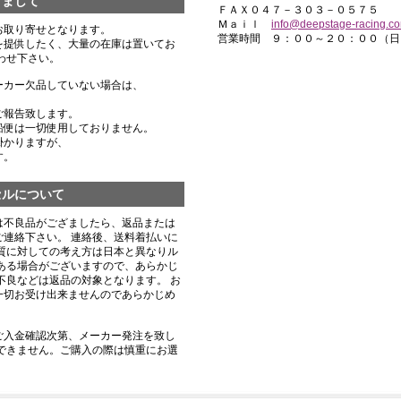
きまして
ＦＡＸ０４７－３０３－０５７５
Ｍａｉｌ
info@deepstage-racing.c
お取り寄せとなります。
営業時間 ９：００～２０：００（日
を提供したく、大量の在庫は置いてお
わせ下さい。
ーカー欠品していない場合は、
ご報告致します。
船便は一切使用しておりません。
掛かりますが、
す。
セルについて
は不良品がござましたら、返品または
連絡下さい。 連絡後、送料着払いに
質に対しての考え方は日本と異なりル
ある場合がございますので、あらかじ
不良などは返品の対象となります。 お
一切お受け出来ませんのであらかじめ
ご入金確認次第、メーカー発注を致し
できません。ご購入の際は慎重にお選