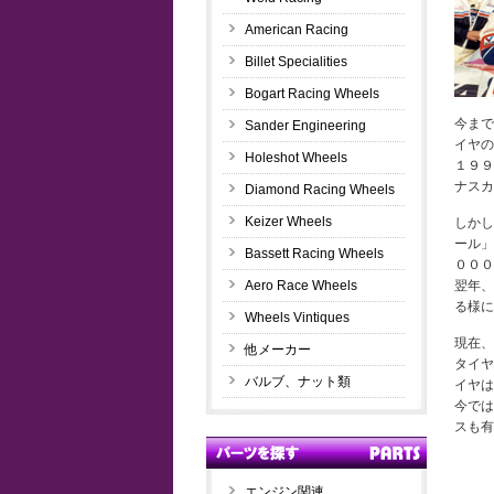
American Racing
Billet Specialities
Bogart Racing Wheels
今まで
Sander Engineering
イヤの
Holeshot Wheels
１９９
ナスカ
Diamond Racing Wheels
Keizer Wheels
しかし
ール」
Bassett Racing Wheels
０００
Aero Race Wheels
翌年、
る様に
Wheels Vintiques
現在、
他メーカー
タイヤ
バルブ、ナット類
イヤは
今では
スも有
エンジン関連