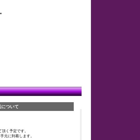
送について
て頂く予定です。
お手元に到着します。