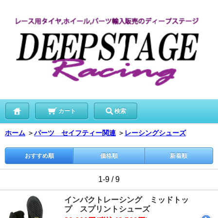
カート
検索
ホーム
＞
パーツ セイフティー関連
＞
レーシングシューズ
おすすめ順
価格順
新着順
1-9 / 9
インパクトレーシング ミッドトッ
プ スプリントシューズ