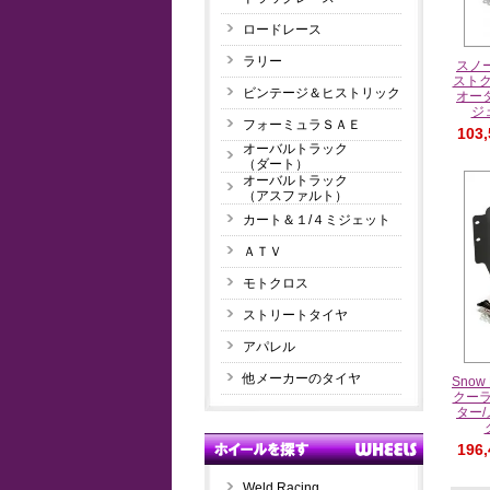
ロードレース
ラリー
スノ
ストク
ビンテージ＆ヒストリック
オー
ジ
フォーミュラＳＡＥ
103
オーバルトラック
（ダート）
オーバルトラック
（アスファルト）
カート＆１/４ミジェット
ＡＴＶ
モトクロス
ストリートタイヤ
アパレル
他メーカーのタイヤ
Snow
クーラ
ター
196
Weld Racing