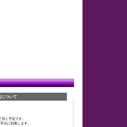
送について
て頂く予定です。
お手元に到着します。