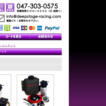
ションキット
キット
。