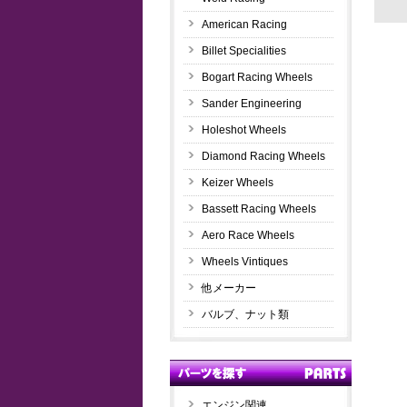
American Racing
Billet Specialities
Bogart Racing Wheels
Sander Engineering
Holeshot Wheels
Diamond Racing Wheels
Keizer Wheels
Bassett Racing Wheels
Aero Race Wheels
Wheels Vintiques
他メーカー
バルブ、ナット類
エンジン関連