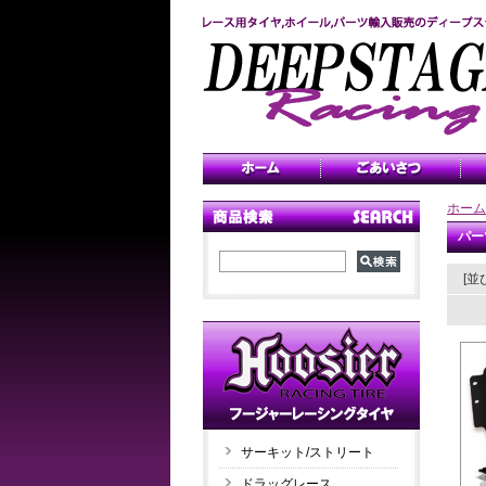
ホーム
パー
[並
サーキット/ストリート
ドラッグレース