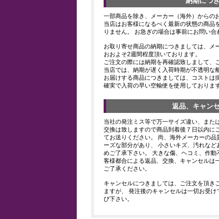
納期につ
一部商品を除き、メーカー（海外）からの
当店はお客様になるべく最新の状態の商品
りません。 お急ぎの場合は事前にお問い合
お取り寄せ商品の納期につきましては、メ
おおよそ2週間程度頂いております。
ご注文の際には納期を再確認致しまして、
当店では、納期が遅く入荷時期が不透明な
お届けする商品につきましては、コストは
確実で入荷の早い空輸便を使用しておりま
返品、キャン
当社の発注ミス等で万一サイズ違い、また
交換は致しますので商品到着後７日以内にご
てお送りください。 尚、海外メーカーの品
ーズな部分があり、 小さいキズ、汚れなど
めご了承下さい。 大きな傷、ヘコミ、作動
客様都合による返品、交換、キャンセルは
ご了承ください。
キャンセルにつきましては、ご注文を頂き
ますが、 発注後のキャンセルは一切お受け
び下さい。