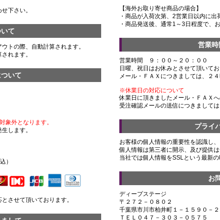
【海外お取り寄せ商品の場合】
わせ下さい。
・商品が入荷次第、2営業日以内に出
・商品発送後、通常1～3日程度で、
ついて
営業時
アウトの際、自動計算されます。
算されます。
営業時間 ９：００～２０：００
日曜、祝日はお休みとさせて頂いてお
について
メール・ＦＡＸにつきましては、２４
※休業日の対応について
休業日に頂きましたメール・ＦＡＸへ
受注確認メールの送信につきましては
対象外となります。
プライ
発生します。
お客様の個人情報の重要性を認識し、
個人情報は第三者に開示、及び提供は
）
当社では個人情報をSSLという最新
税込）
お
ディープステージ
応とさせて頂いております。
〒２７２－０８０２
千葉県市川市柏井町１－１５９０－２
ＴＥＬ０４７－３０３－０５７５