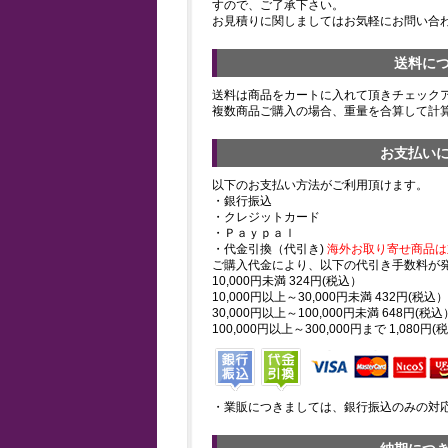
すので、ご了承下さい。
お見積りに関しましてはお気軽にお問い合
送料に
送料は商品をカートに入れて頂きチェック
複数商品ご購入の場合、重量を合算して計
お支払い
以下のお支払い方法がご利用頂けます。
・銀行振込
・クレジットカード
・Ｐａｙｐａｌ
・代金引換（代引き)
海外お取り寄せ商品は
ご購入代金により、以下の代引き手数料が
10,000円未満 324円(税込）
10,000円以上～30,000円未満 432円(税込）
30,000円以上～100,000円未満 648円(税込
100,000円以上～300,000円まで 1,080円(
・業販につきましては、銀行振込のみの対