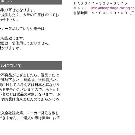
きまして
ＦＡＸ０４７－３０３－０５７５
Ｍａｉｌ
info@deepstage-racing.c
お取り寄せとなります。
営業時間 ９：００～２０：００（日
を提供したく、大量の在庫は置いてお
わせ下さい。
ーカー欠品していない場合は、
ご報告致します。
船便は一切使用しておりません。
掛かりますが、
す。
セルについて
は不良品がござましたら、返品または
連絡下さい。 連絡後、送料着払いに
質に対しての考え方は日本と異なりル
ある場合がございますので、あらかじ
不良などは返品の対象となります。 お
一切お受け出来ませんのであらかじめ
ご入金確認次第、メーカー発注を致し
できません。ご購入の際は慎重にお選