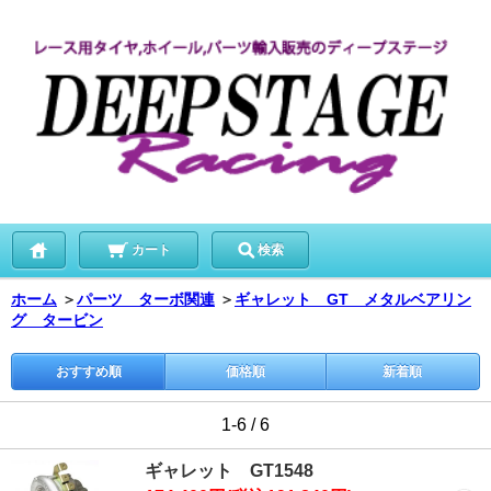
カート
検索
ホーム
＞
パーツ ターボ関連
＞
ギャレット GT メタルベアリン
グ タービン
おすすめ順
価格順
新着順
1-6 / 6
ギャレット GT1548